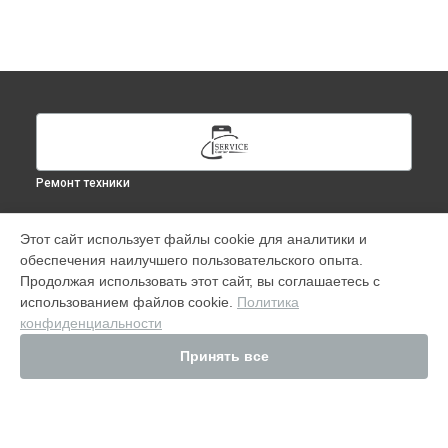
Ремонт техники
УСТРОЙСТВА
Этот сайт использует файлы cookie для аналитики и
обеспечения наилучшего пользовательского опыта.
iPhone
Продолжая использовать этот сайт, вы соглашаетесь с
MacBook
использованием файлов cookie.
Политика
iMac
конфиденциальности
iPad
Монитор Apple (Display)
Принять все
Tюнер Apple TV
AirPods
Роутер
Apple Watch