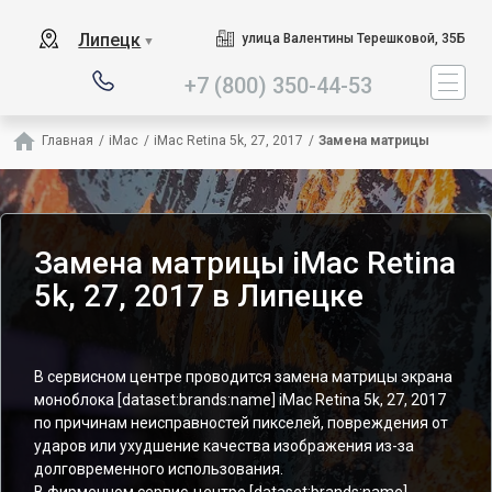
Наш сервисный центр 
Липецк
улица Валентины Терешковой, 35Б
▼
+7 (800) 350-44-53
Главная
/
iMac
/
iMac Retina 5k, 27, 2017
/
Замена матрицы
Замена матрицы iMac Retina
5k, 27, 2017 в Липецке
В сервисном центре проводится замена матрицы экрана
моноблока [dataset:brands:name] iMac Retina 5k, 27, 2017
по причинам неисправностей пикселей, повреждения от
ударов или ухудшение качества изображения из-за
долговременного использования.