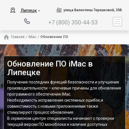
Наш сервисный центр специа
Липецк
улица Валентины Терешковой, 35Б
▼
+7 (800) 350-44-53
Главная
/
iMac
/
Обновление ПО
Обновление ПО iMac в
Липецке
Получение последних функций безопасности и улучшение
производительности – ключевые причины для обновления
программного обеспечения iMac.
Необходимость исправления системных ошибок и
совместимость с новыми приложениями также
стимулируют процесс обновления.
В сервисном центре специалисты начинают с проверки
текущей версии ПО моноблока и наличия доступных