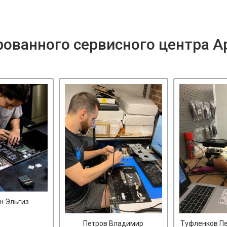
ованного сервисного центра A
н Эльгиз
Петров Владимир
Туфленков П