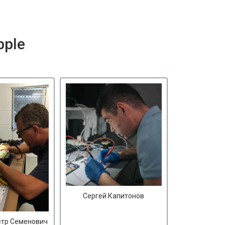
pple
Сергей Капитонов
етр Семенович