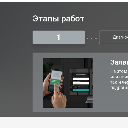
Этапы работ
1
Диагно
Заяв
На этом
или неи
так и ч
подробн