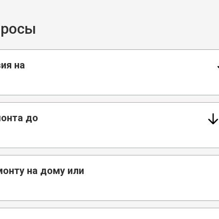
просы
ия на
монта до
монту на дому или