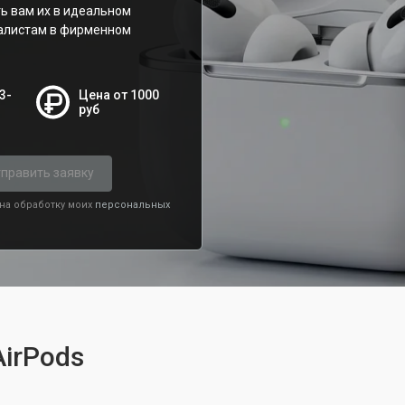
ь вам их в идеальном
алистам в фирменном
3-
Цена от 1000
руб
править заявку
 на обработку моих
персональных
AirPods