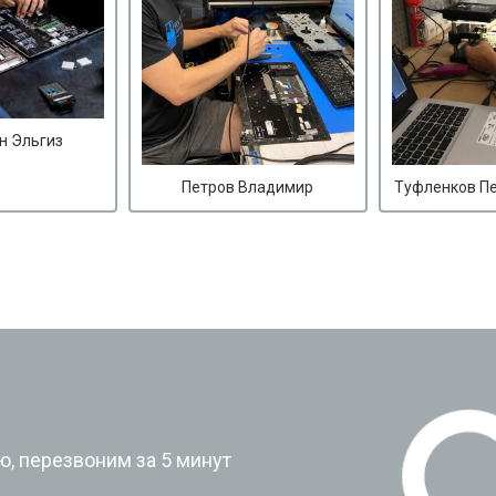
н Эльгиз
Петров Владимир
Туфленков П
?
, перезвоним за 5 минут