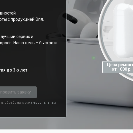
вностей.
ты с продукцией Эпл.
лучший сервис и
rpods. Наша цель – быстро и
Цена ремон
от 1000 р.
ия до 3-х лет
править заявку
 на обработку моих
персональных