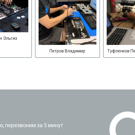
н Эльгиз
Петров Владимир
Туфленков П
?
, перезвоним за 5 минут