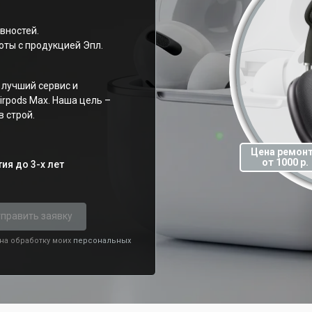
вностей.
ты с продукцией Эпл.
лучший сервис и
irpods Max. Наша цель –
 строй.
Цена ремон
от 1000 р.
ия до 3-х лет
править заявку
 на обработку моих
персональных