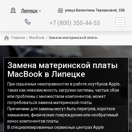
Наш сервисный центр спец
Липецк
улица Валентины Терешковой, 35Б
▼
+7 (800) 350-44-53
Главная
/
MacBook
/
Замена материнской платы
Замена материнской платы
MacBook в Липецке
При серьёзных неисправностях в работе ноутбуков Apple,
таких как невозможность загрузки системы, частые сбои
или проблемы с множеством компонентов, может
потребоваться замена материнской платы.
Причинами для замены могут быть перегрев, короткое
замыкание, физические повреждения или необратимый
износ компонентов платы.
В специализированных сервисных центрах Apple