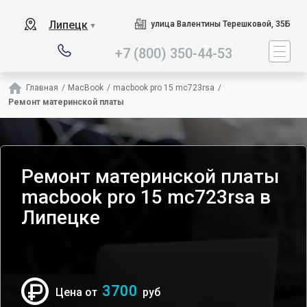
Наш сервисный центр сп
Липецк
улица Валентины Терешковой, 35Б
▼
+7 (800) 350-44-53
Главная
/
MacBook
/
macbook pro 15 mc723rsa
/
Ремонт материнской платы
Ремонт материнской платы
macbook pro 15 mc723rsa в
Липецке
3700
Цена от
руб