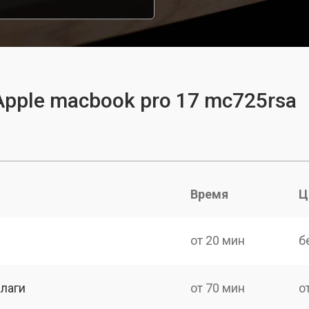
Apple macbook pro 17 mc725rsa
Время
Ц
от 20 мин
б
лаги
от 70 мин
о