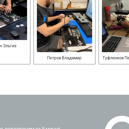
н Эльгиз
Петров Владимир
Туфленков П
?
, перезвоним за 5 минут