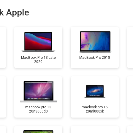
от 100 мин
о
k Apple
от 50 мин
о
MacBook Pro 13 Late
MacBook Pro 2018
2020
macbook pro 13
macbook pro 15
z0n3000d0
z0ml000xk