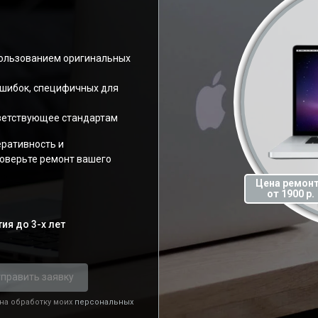
пользованием оригинальных
ошибок, специфичных для
ветствующее стандартам
еративность и
оверьте ремонт вашего
Цена ремон
от 1900 р.
ия до 3-х лет
править заявку
 на обработку моих
персональных