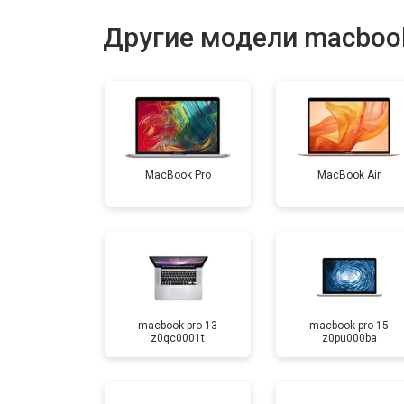
Ремонт материнской платы
Другие модели macboo
Установка системы macOS
MacBook Pro
MacBook Air
macbook pro 13
macbook pro 15
z0qc0001t
z0pu000ba