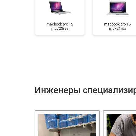
macbook pro 15
macbook pro 15
mc723rsa
mc721rsa
Инженеры специализир