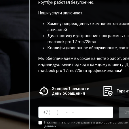
ноутбук работал безупречно.
Наши услуги включают:
Замену повреждённых компонентов с ис
запчастей
Диагностику и устранение программных 
macbook pro 17 mc725rsa
Квалифицированное обслуживание, соот
Мы обеспечиваем высокое качество работ, оп
индивидуальный подход к каждому клиенту. Д
macbook pro 17 mc725rsa профессионалам!
Экспрес1 ремонт в
Гарант
день обращения
От
Нажимая на кнопку отправить я даю свое согласие
данных.