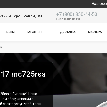
Наш сервисный центр 
+7 (800) 350-44-53
нтины Терешковой, 35Б
Бесплатно по РФ
ЦЕНЫ
ГАРАНТИЯ
ДОСТАВКА
МАСТЕРА
sa
 17 mc725rsa
725rsa в Липецке? Наша
ьном обслуживании и
й спектр услуг, чтобы ваш