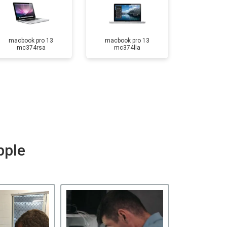
macbook pro 13
macbook pro 13
mc374rsa
mc374lla
pple