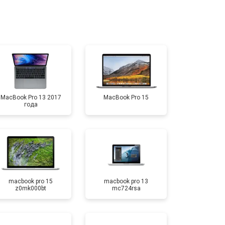
т 3700 ₽
Заказать
т 1900 ₽
Заказать
MacBook Pro 13 2017
MacBook Pro 15
года
macbook pro 15
macbook pro 13
z0mk000bt
mc724rsa