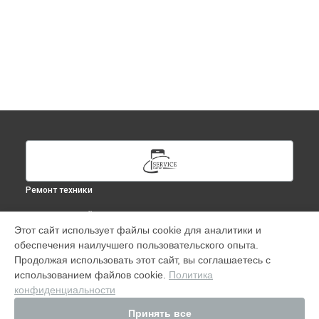
Ремонт техники
ВЫБЕРИ СВОЙ ГОРОД
Этот сайт использует файлы cookie для аналитики и
Ремонт iPad Air 2 в
Москве
обеспечения наилучшего пользовательского опыта.
Ремонт iPad Air 2 в
Краснодаре
Продолжая использовать этот сайт, вы соглашаетесь с
Ремонт iPad Air 2 в
Ростове-на-Дону
использованием файлов cookie.
Политика
конфиденциальности
Ремонт iPad Air 2 в
Нижнем Новгороде
Ремонт iPad Air 2 в
Новосибирске
Принять все