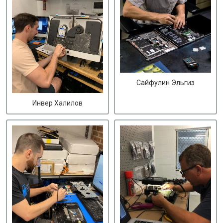
Сайфулин Эльгиз
Инвер Халилов