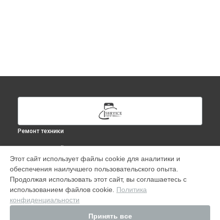
Ремонт техники
ВЫБЕРИ СВОЙ ГОРОД
Этот сайт использует файлы cookie для аналитики и
Ремонт iPad Air 3 в
Москве
обеспечения наилучшего пользовательского опыта.
Ремонт iPad Air 3 в
Краснодаре
Продолжая использовать этот сайт, вы соглашаетесь с
Ремонт iPad Air 3 в
Ростове-на-Дону
использованием файлов cookie.
Политика
конфиденциальности
Ремонт iPad Air 3 в
Нижнем Новгороде
Ремонт iPad Air 3 в
Новосибирске
Принять все