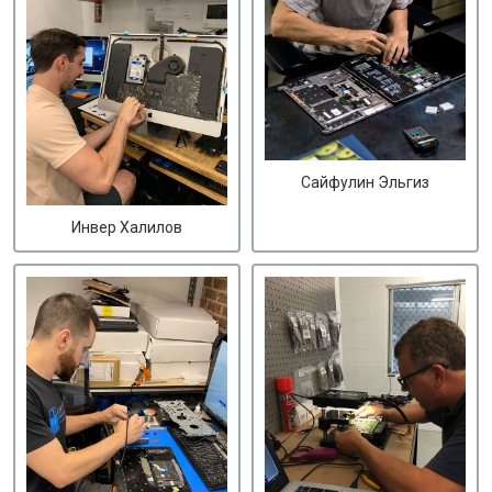
Сайфулин Эльгиз
Инвер Халилов