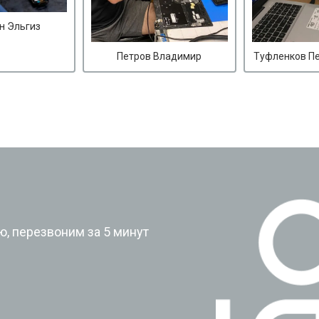
н Эльгиз
Петров Владимир
Туфленков П
?
, перезвоним за 5 минут