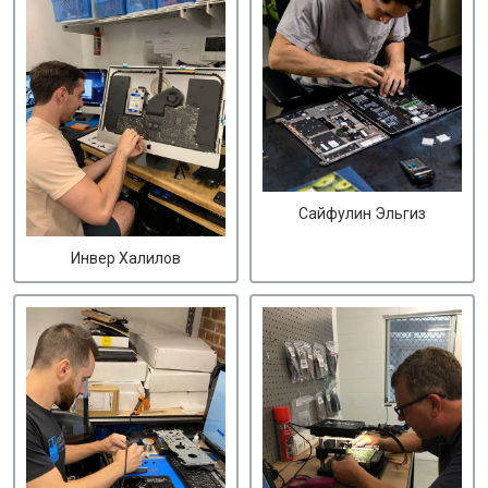
Сайфулин Эльгиз
Инвер Халилов