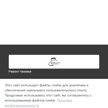
Ремонт техники
ВЫБЕРИ СВОЙ ГОРОД
Этот сайт использует файлы cookie для аналитики и
Ремонт Apple Watch Series 4 40mm в
Москве
обеспечения наилучшего пользовательского опыта.
Ремонт Apple Watch Series 4 40mm в
Краснодаре
Продолжая использовать этот сайт, вы соглашаетесь с
Ремонт Apple Watch Series 4 40mm в
Ростове-на-Дону
использованием файлов cookie.
Политика
конфиденциальности
Ремонт Apple Watch Series 4 40mm в
Нижнем Новгороде