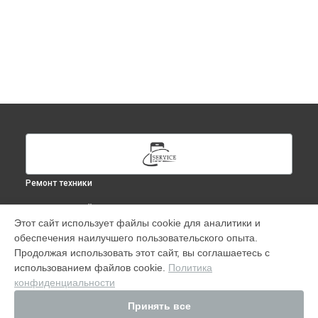
Ремонт техники
ВЫБЕРИ СВОЙ ГОРОД
Этот сайт использует файлы cookie для аналитики и
Ремонт iPhone 11 в
Москве
обеспечения наилучшего пользовательского опыта.
Ремонт iPhone 11 в
Краснодаре
Продолжая использовать этот сайт, вы соглашаетесь с
Ремонт iPhone 11 в
Ростове-на-Дону
использованием файлов cookie.
Политика
конфиденциальности
Ремонт iPhone 11 в
Нижнем Новгороде
Ремонт iPhone 11 в
Новосибирске
Принять все
Ремонт iPhone 11 в
Челябинске