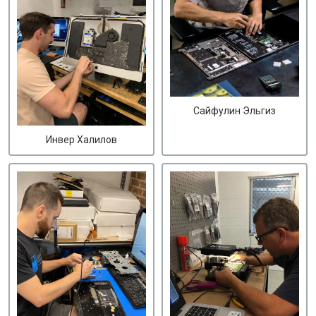
Сайфулин Эльгиз
Инвер Халилов