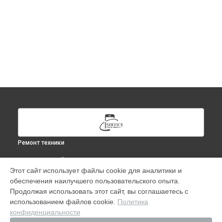
Ремонт техники
ВЫБЕРИ СВОЙ ГОРОД
Этот сайт использует файлы cookie для аналитики и
Ремонт iPhone 11 Pro Max в
Москве
обеспечения наилучшего пользовательского опыта.
Ремонт iPhone 11 Pro Max в
Краснодаре
Продолжая использовать этот сайт, вы соглашаетесь с
Ремонт iPhone 11 Pro Max в
Ростове-на-Дону
использованием файлов cookie.
Политика
конфиденциальности
Ремонт iPhone 11 Pro Max в
Нижнем Новгороде