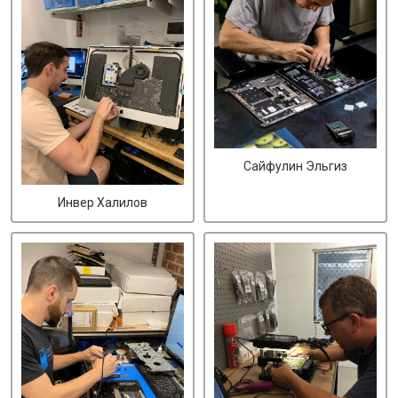
Сайфулин Эльгиз
Инвер Халилов