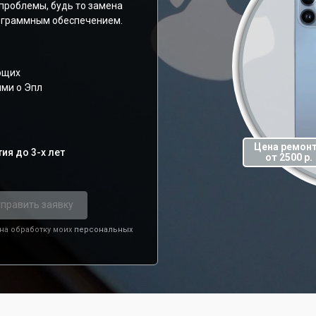
проблемы, будь то замена
рограммным обеспечением.
ющих
ями о Эпл
Цена ремон
ия до 3-х лет
от 2500 р.
править заявку
 на обработку моих
персональных