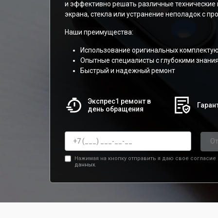
и эффективно решать различные технические 
экрана, стекла или устранение неполадок с п
Наши преимущества:
Использование оригинальных комплекту
Опытные специалисты с глубокими знани
Быстрый и надежный ремонт
Экспрес1 ремонт в
Гарант
день обращения
От
Нажимая на кнопку отправить я даю свое согласие
данных.