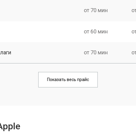
от 70 мин
о
от 60 мин
о
лаги
от 70 мин
о
от 80 мин
о
Показать весь прайс
от 70 мин
о
от 100 мин
о
Apple