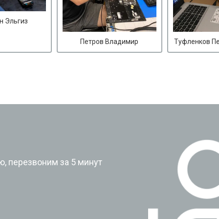
н Эльгиз
Петров Владимир
Туфленков П
?
, перезвоним за 5 минут