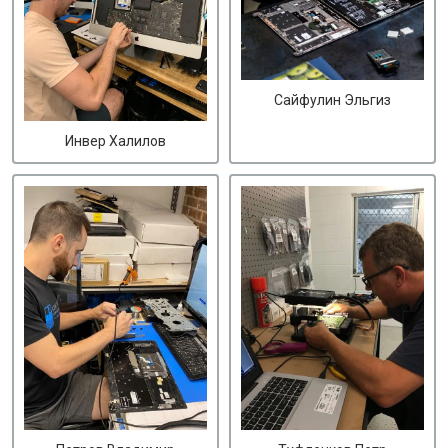
Сайфулин Эльгиз
Инвер Халилов