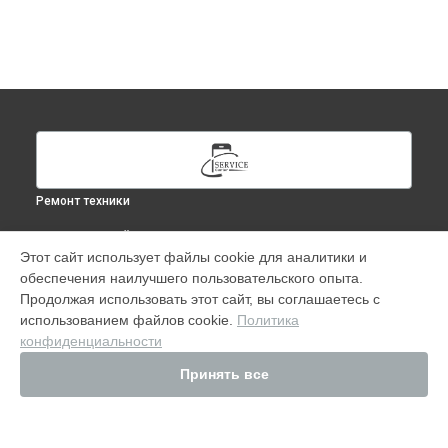
Ремонт техники
ВЫБЕРИ СВОЙ ГОРОД
Этот сайт использует файлы cookie для аналитики и
Ремонт IPhone 14 в
Москве
обеспечения наилучшего пользовательского опыта.
Ремонт IPhone 14 в
Краснодаре
Продолжая использовать этот сайт, вы соглашаетесь с
Ремонт IPhone 14 в
Ростове-на-Дону
использованием файлов cookie.
Политика
конфиденциальности
Ремонт IPhone 14 в
Нижнем Новгороде
Ремонт IPhone 14 в
Новосибирске
Принять все
Ремонт IPhone 14 в
Челябинске
Ремонт IPhone 14 в
Екатеринбурге
Ремонт IPhone 14 в
Казани