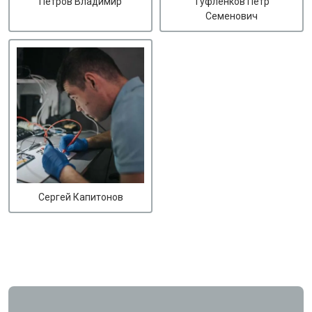
Петров Владимир
Туфленков Петр
Семенович
Сергей Капитонов